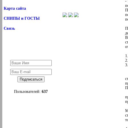
-
п
Карта сайта
П
п
СНИПЫ и ГОСТЫ
п
Связь
П
д
В
с
о
1
2
3
1
с
п
П
Пользователей:
637
2
п
п
М
с
т